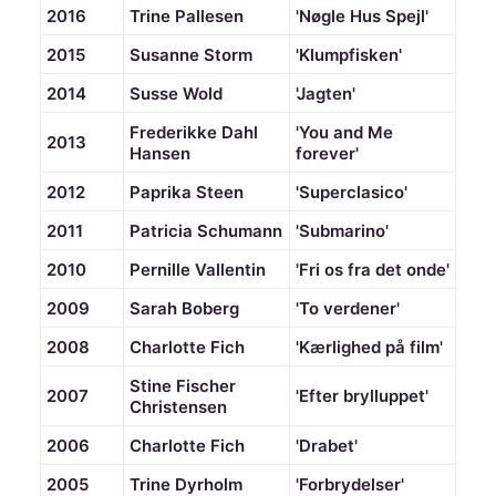
2016
Trine Pallesen
'Nøgle Hus Spejl'
2015
Susanne Storm
'Klumpfisken'
2014
Susse Wold
'Jagten'
Frederikke Dahl
'You and Me
2013
Hansen
forever'
2012
Paprika Steen
'Superclasico'
2011
Patricia Schumann
'Submarino'
2010
Pernille Vallentin
'Fri os fra det onde'
2009
Sarah Boberg
'To verdener'
2008
Charlotte Fich
'Kærlighed på film'
Stine Fischer
2007
'Efter brylluppet'
Christensen
2006
Charlotte Fich
'Drabet'
2005
Trine Dyrholm
'Forbrydelser'