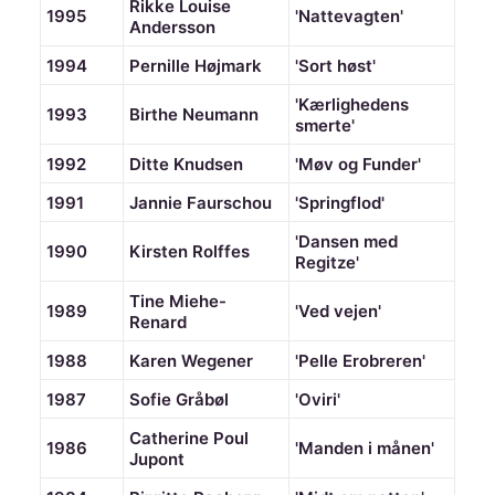
Rikke Louise
1995
'Nattevagten'
Andersson
1994
Pernille Højmark
'Sort høst'
'Kærlighedens
1993
Birthe Neumann
smerte'
1992
Ditte Knudsen
'Møv og Funder'
1991
Jannie Faurschou
'Springflod'
'Dansen med
1990
Kirsten Rolffes
Regitze'
Tine Miehe-
1989
'Ved vejen'
Renard
1988
Karen Wegener
'Pelle Erobreren'
1987
Sofie Gråbøl
'Oviri'
Catherine Poul
1986
'Manden i månen'
Jupont