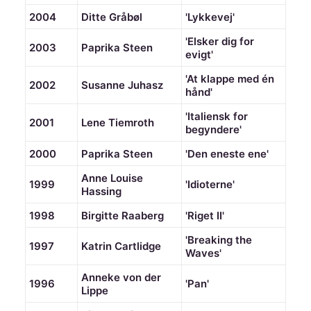
2004
Ditte Gråbøl
'Lykkevej'
'Elsker dig for
2003
Paprika Steen
evigt'
'At klappe med én
2002
Susanne Juhasz
hånd'
'Italiensk for
2001
Lene Tiemroth
begyndere'
2000
Paprika Steen
'Den eneste ene'
Anne Louise
1999
'Idioterne'
Hassing
1998
Birgitte Raaberg
'Riget II'
'Breaking the
1997
Katrin Cartlidge
Waves'
Anneke von der
1996
'Pan'
Lippe