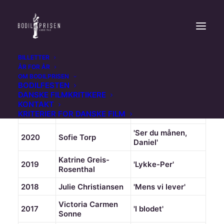
BILLETTER
ÅR FOR ÅR
[table]
OM BODILPRISEN
BODILFESTEN
År
Skuespiller
Film
DANSKE FILMKRITIKERE
KONTAKT
Sidse Babett
2021
'Kød og blod'
KRITERIER FOR DANSKE FILM
Knudsen
'Ser du månen,
2020
Sofie Torp
Daniel'
Katrine Greis-
2019
'Lykke-Per'
Rosenthal
2018
Julie Christiansen
'Mens vi lever'
Victoria Carmen
2017
'I blodet'
Sonne