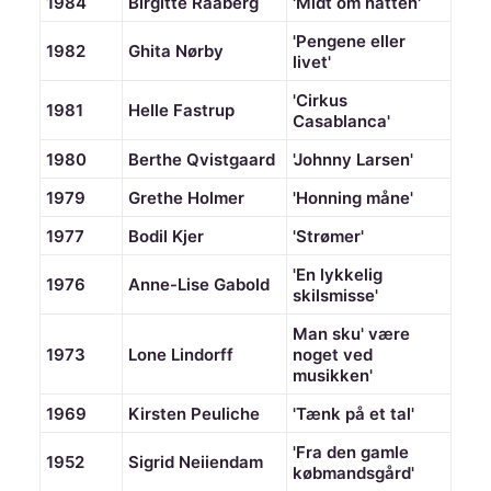
1984
Birgitte Raaberg
'Midt om natten'
'Pengene eller
1982
Ghita Nørby
livet'
'Cirkus
1981
Helle Fastrup
Casablanca'
1980
Berthe Qvistgaard
'Johnny Larsen'
1979
Grethe Holmer
'Honning måne'
1977
Bodil Kjer
'Strømer'
'En lykkelig
1976
Anne-Lise Gabold
skilsmisse'
Man sku' være
1973
Lone Lindorff
noget ved
musikken'
1969
Kirsten Peuliche
'Tænk på et tal'
'Fra den gamle
1952
Sigrid Neiiendam
købmandsgård'