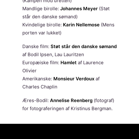
(Kampen mod uretten)
Mandlige birolle:
Johannes Meyer
(Støt
står den danske sømand)
Kvindelige birolle:
Karin Nellemose
(Mens
porten var lukket)
Danske film:
Støt står den danske sømand
af Bodil Ipsen, Lau Lauritzen
Europæiske film:
Hamlet
af Laurence
Olivier
Amerikanske:
Monsieur Verdoux
af
Charles Chaplin
Æres-Bodil:
Annelise Reenberg
(fotograf)
for fotograferingen af Kristinus Bergman.