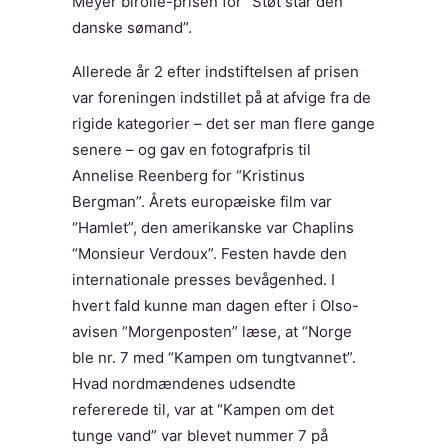
Meyer birolle-prisen for “Støt står den
danske sømand”.
Allerede år 2 efter indstiftelsen af prisen
var foreningen indstillet på at afvige fra de
rigide kategorier – det ser man flere gange
senere – og gav en fotografpris til
Annelise Reenberg for “Kristinus
Bergman”. Årets europæiske film var
“Hamlet”, den amerikanske var Chaplins
“Monsieur Verdoux”. Festen havde den
internationale presses bevågenhed. I
hvert fald kunne man dagen efter i Olso-
avisen “Morgenposten” læse, at “Norge
ble nr. 7 med “Kampen om tungtvannet”.
Hvad nordmændenes udsendte
refererede til, var at “Kampen om det
tunge vand” var blevet nummer 7 på