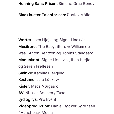
Henning Bahs Prisen:
Simone Grau Roney
Blockbuster Talentprisen:
Gustav Möller
Værter:
Iben Hjejle og Signe Lindkvist
Musikere:
The Babysitters v/ William de
Waal, Anton Bentzon og Tobias Staugaard
Manuskript:
Signe Lindkvist, Iben Hjejle
og Søren Frellesen
Sminke:
Kamilla Bjerglind
Kostume:
Lulu Lückow
Kjoler:
Mads Nørgaard
AV:
Nicklas Boesen / Tuxen
Lyd og lys:
Pro Event
Videoproduktion:
Daniel Bødker Sørensen
/ Hunchback Media