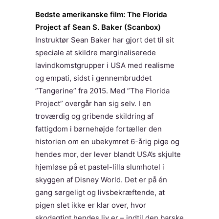
Bedste amerikanske film: The Florida
Project af Sean S. Baker (Scanbox)
Instruktør Sean Baker har gjort det til sit
speciale at skildre marginaliserede
lavindkomstgrupper i USA med realisme
og empati, sidst i gennembruddet
”Tangerine” fra 2015. Med ”The Florida
Project” overgår han sig selv. I en
troværdig og gribende skildring af
fattigdom i børnehøjde fortæller den
historien om en ubekymret 6-årig pige og
hendes mor, der lever blandt USA’s skjulte
hjemløse på et pastel-lilla slumhotel i
skyggen af Disney World. Det er på én
gang sørgeligt og livsbekræftende, at
pigen slet ikke er klar over, hvor
skodagtigt hendes liv er – indtil den barske