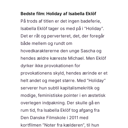
Bedste film: Holiday af Isabella Eklöf
På trods af titlen er det ingen badeferie,
Isabella Eklöf tager os med på i ”Holiday”.
Det er råt og perverteret, det, der foregår
både mellem og rundt om
hovedkaraktererne den unge Sascha og
hendes ældre kæreste Michael. Men Eklöf
dyrker ikke provokationen for
provokationens skyld, hendes ærinde er et
helt andet og meget større. Med ”Holiday”
serverer hun subtil kapitalismekritik og
modige, feministiske pointer i en æstetisk
overlegen indpakning. Der skulle gå en
rum tid, fra Isabella Eklöf tog afgang fra
Den Danske Filmskole i 2011 med
kortfilmen ”Noter fra kælderen”, til hun