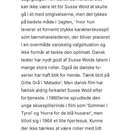
kan ikke være let for Susse Wold at skulle
gå i ét med omgivelserne, men det lykkes
på bedste måde i ’Jagten, ‘ hvor hun
leverer et fornemt stykke karakterskuespil
som børnehavelederen, der bliver placeret
i en overmåde vanskelig valgsituation og
ikke formår at tackle den optimalt. Dansk
teater har nydt godt af Susse Wolds talent i
mange store roller. Også de danske tv-
serier har haft blik for hende. Tænk blot på
Gitte Grå i ’Matador’. Men dansk film har
faktisk aldrig forkælet Susse Wold efter
fortjeneste. I 1960’erne sprudlede den
unge skuespillerinde i film som ’Sommer i
Tyrol’ og ’Hurra for de blå husarer’, men
tillod sig i 1964 et lille hjertesuk. Kunne
der ikke tænkes at være roller med lidt