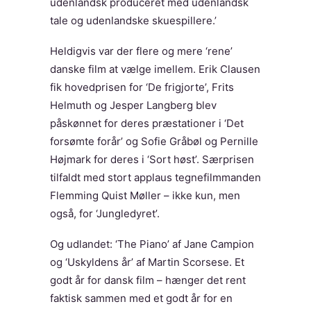
udenlandsk produceret med udenlandsk
tale og udenlandske skuespillere.’
Heldigvis var der flere og mere ‘rene’
danske film at vælge imellem. Erik Clausen
fik hovedprisen for ‘De frigjorte’, Frits
Helmuth og Jesper Langberg blev
påskønnet for deres præstationer i ‘Det
forsømte forår’ og Sofie Gråbøl og Pernille
Højmark for deres i ‘Sort høst’. Særprisen
tilfaldt med stort applaus tegnefilmmanden
Flemming Quist Møller – ikke kun, men
også, for ‘Jungledyret’.
Og udlandet: ‘The Piano’ af Jane Campion
og ‘Uskyldens år’ af Martin Scorsese. Et
godt år for dansk film – hænger det rent
faktisk sammen med et godt år for en