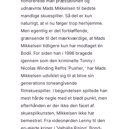
honorerede man præstationen og
udnævnte Mads Mikkelsen til bedste
mandlige skuespiller. Så det er kun
naturligt, at vi nu følger trop herhjemme.
Men egentlig er det forbløffende,
grænsende til det mærkværdige, at Mads
Mikkelsen tidligere kun har modtaget én
Bodil. For siden han i 1996 bragede
igennem som den kriminelle Tonny i
Nicolas Winding Refns ’Pusher, ‘ har Mads
Mikkelsen udviklet sig til at blive sin
generations toneangivende
filmskuespiller. I begyndelsen spillede han
mest hårde negle med et blødt punkt, men
efterhånden er der ikke den facet af
skuespilkunsten, Mikkelsen ikke har
bemestret. Fra videonørden Lenny til den
en-øjede kriger i ’Valhalla Rising’, Bond-