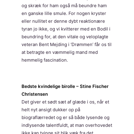
og skræk for ham også må beundre ham
en ganske lille smule. For nogen kryster
eller nullitet er denne dybt reaktionære
tyran jo ikke, og vi kvitterer med en Bodil i
beundring for, at den vitale og veloplagte
veteran Bent Mejding i ‘Drømmen’ får os til
at betragte en væmmelig mand med
hemmelig fascination.
Bedste kvindelige birolle – Stine Fischer
Christensen
Det giver et sødt sæt af glæde i os, når et
helt nyt ansigt dukker op på
biograflærredet og er så både lysende og
indlysende talentfuldt, at man overhovedet
ikke kan tvinge sit blik væk fra det.