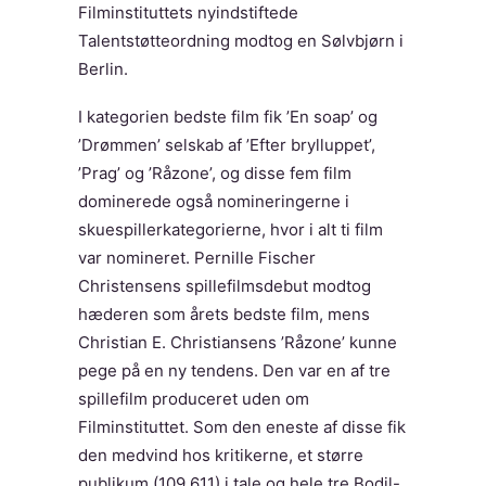
Filminstituttets nyindstiftede
Talentstøtteordning modtog en Sølvbjørn i
Berlin.
I kategorien bedste film fik ’En soap’ og
’Drømmen’ selskab af ’Efter brylluppet’,
’Prag’ og ’Råzone’, og disse fem film
dominerede også nomineringerne i
skuespillerkategorierne, hvor i alt ti film
var nomineret. Pernille Fischer
Christensens spillefilmsdebut modtog
hæderen som årets bedste film, mens
Christian E. Christiansens ’Råzone’ kunne
pege på en ny tendens. Den var en af tre
spillefilm produceret uden om
Filminstituttet. Som den eneste af disse fik
den medvind hos kritikerne, et større
publikum (109.611) i tale og hele tre Bodil-