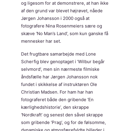
og ligesom for at demonstrere, at han ikke
af den grund var blevet højrøvet, nåede
Jørgen Johansson i 2000 også at
fotografere Nina Rosenmeiers sære og
skæve ‘No Man’s Land’, som kun ganske få
mennesker har set.
Det frugtbare samarbejde med Lone
Scherfig blev genoptaget i ‘Wilbur begår
selvmord’, men sin nærmeste filmiske
åndsfælle har Jørgen Johansson nok
fundet i skikkelse af instruktøren Ole
Christian Madsen. For ham har han
fotograferet både den gribende ‘En
kærlighedshistorie’, den skrappe
‘Nordkraft’ og senest den såvel skrappe
som gribende ‘Prag’, og for de følsomme,
dynamiske og atmosfærefyldte billeder i